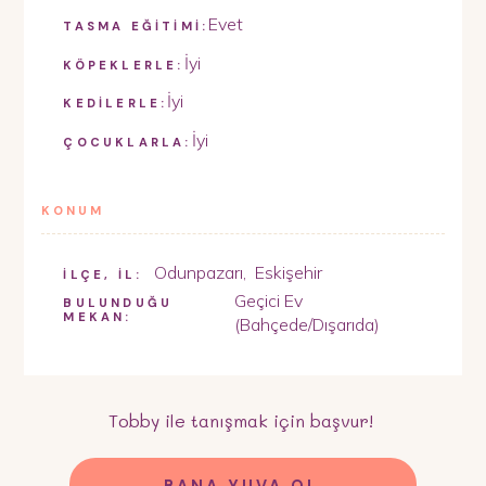
Evet
TASMA EĞİTİMİ:
İyi
KÖPEKLERLE:
İyi
KEDİLERLE:
İyi
ÇOCUKLARLA:
KONUM
Odunpazarı
,
Eskişehir
İLÇE, İL:
Geçici Ev
BULUNDUĞU
MEKAN:
(Bahçede/Dışarıda)
Tobby
ile tanışmak için başvur!
BANA YUVA OL