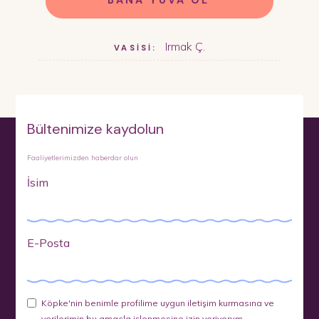
Irmak Ç.
VASİSİ:
Bültenimize kaydolun
Faaliyetlerimizden haberdar olun
İsim
E-Posta
Köpke'nin benimle profilime uygun iletişim kurmasına ve
verilerimin bu amaçla işlenmesine izin veriyorum.