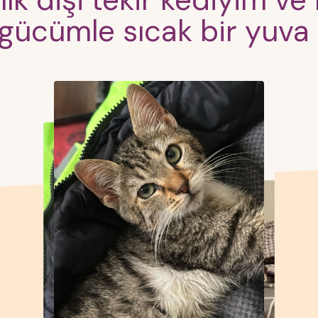
lık dişi tekir kediyim ve
gücümle sıcak bir yuva 