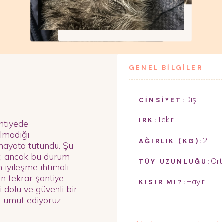
GENEL BİLGİLER
Dişi
CİNSİYET:
Tekir
IRK:
antiyede
olmadığı
2
AĞIRLIK (KG):
hayata tutundu. Şu
ar; ancak bu durum
Or
TÜY UZUNLUĞU:
iyileşme ihtimali
en tekrar şantiye
Hayır
KISIR MI?:
 dolu ve güvenli bir
ı umut ediyoruz.