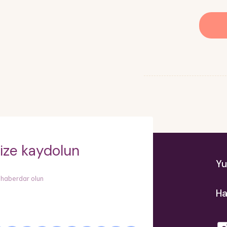
ize kaydolun
Yu
 haberdar olun
Ha