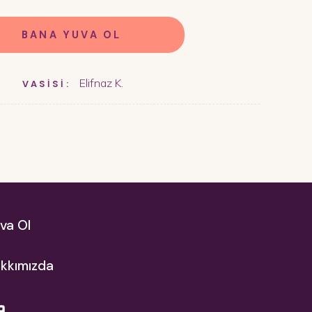
BANA YUVA OL
Elifnaz K.
VASİSİ:
va Ol
kkımızda