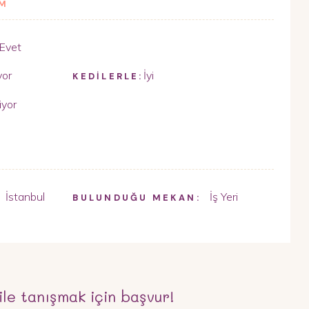
İM
Evet
yor
İyi
KEDİLERLE:
iyor
İstanbul
İş Yeri
,
BULUNDUĞU MEKAN:
ile tanışmak için başvur!