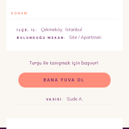
KONUM
Çekmeköy
,
İstanbul
İLÇE, İL:
Site / Apartman
BULUNDUĞU MEKAN:
Turşu
ile tanışmak için başvur!
BANA YUVA OL
Sude A.
VASİSİ: