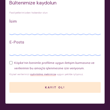
Bültenimize kaydolun
Faaliyetlerimizden haberdar olun
İsim
E-Posta
Köpke'nin benimle profilime uygun iletişim kurmasına ve
verilerimin bu amaçla işlenmesine izin veriyorum.
Kişisel verilerinizi
aydınlatma metnimize
uygun şekilde işliyoruz.