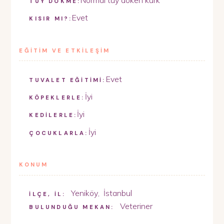
TÜY DÖKME:
Evet
KISIR MI?:
EĞİTİM VE ETKİLEŞİM
Evet
TUVALET EĞİTİMİ:
İyi
KÖPEKLERLE:
İyi
KEDİLERLE:
İyi
ÇOCUKLARLA:
KONUM
Yeniköy
,
İstanbul
İLÇE, İL:
Veteriner
BULUNDUĞU MEKAN: