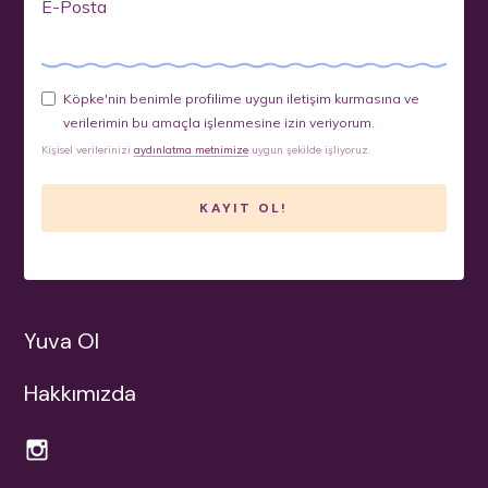
E-Posta
Köpke'nin benimle profilime uygun iletişim kurmasına ve
verilerimin bu amaçla işlenmesine izin veriyorum.
Kişisel verilerinizi
aydınlatma metnimize
uygun şekilde işliyoruz.
Yuva Ol
Hakkımızda