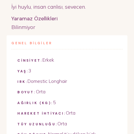
İyi huylu, insan canlısı, sevecen.
Yaramaz Özellikleri
Bilinmiyor
GENEL BİLGİLER
Erkek
CİNSİYET:
3
YAŞ:
Domestic Longhair
IRK:
Orta
BOYUT:
5
AĞIRLIK (KG):
Orta
HAREKET İHTİYACI:
Orta
TÜY UZUNLUĞU:
Normal tüy döken kürk