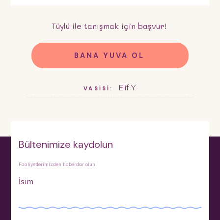
Tüylü
ile tanışmak için başvur!
BANA YUVA OL
Elif Y.
VASİSİ:
Bültenimize kaydolun
Faaliyetlerimizden haberdar olun
İsim