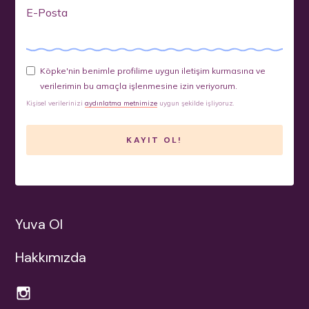
E-Posta
Köpke'nin benimle profilime uygun iletişim kurmasına ve
verilerimin bu amaçla işlenmesine izin veriyorum.
Kişisel verilerinizi
aydınlatma metnimize
uygun şekilde işliyoruz.
Yuva Ol
Hakkımızda