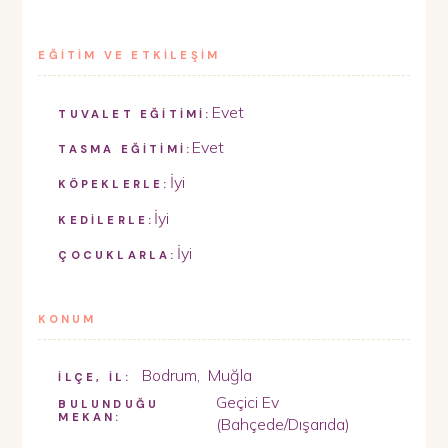
EĞİTİM VE ETKİLEŞİM
Evet
TUVALET EĞİTİMİ:
Evet
TASMA EĞİTİMİ:
İyi
KÖPEKLERLE:
İyi
KEDİLERLE:
İyi
ÇOCUKLARLA:
KONUM
Bodrum
,
Muğla
İLÇE, İL:
Geçici Ev
BULUNDUĞU
MEKAN:
(Bahçede/Dışarıda)