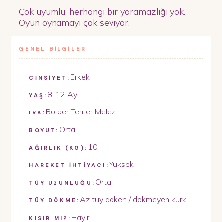
Çok uyumlu, herhangi bir yaramazlığı yok.
Oyun oynamayı çok seviyor.
GENEL BİLGİLER
Erkek
CİNSİYET:
8-12 Ay
YAŞ:
Border Terrier Melezi
IRK:
Orta
BOYUT:
10
AĞIRLIK (KG):
Yüksek
HAREKET İHTİYACI:
Orta
TÜY UZUNLUĞU:
Az tüy döken / dökmeyen kürk
TÜY DÖKME:
Hayır
KISIR MI?: