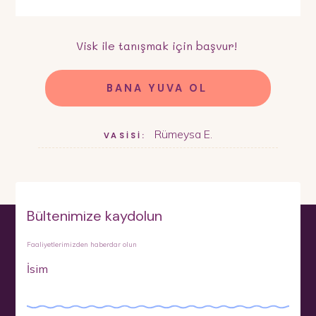
Visk
ile tanışmak için başvur!
BANA YUVA OL
Rümeysa E.
VASİSİ:
Bültenimize kaydolun
Faaliyetlerimizden haberdar olun
İsim