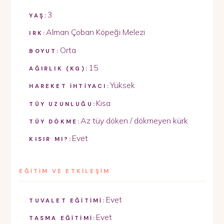
3
YAŞ:
Alman Çoban Köpeği Melezi
IRK:
Orta
BOYUT:
15
AĞIRLIK (KG):
Yüksek
HAREKET İHTİYACI:
Kısa
TÜY UZUNLUĞU:
Az tüy döken / dökmeyen kürk
TÜY DÖKME:
Evet
KISIR MI?:
EĞİTİM VE ETKİLEŞİM
Evet
TUVALET EĞİTİMİ:
Evet
TASMA EĞİTİMİ: