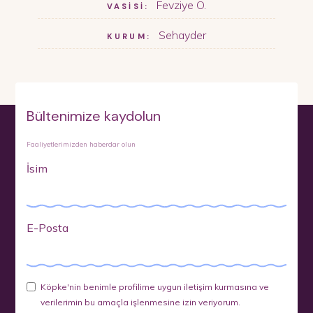
Fevziye Ö.
VASİSİ:
Sehayder
KURUM:
Bültenimize kaydolun
Faaliyetlerimizden haberdar olun
İsim
E-Posta
Köpke'nin benimle profilime uygun iletişim kurmasına ve
verilerimin bu amaçla işlenmesine izin veriyorum.