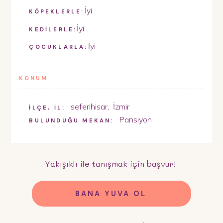
İyi
KÖPEKLERLE:
İyi
KEDİLERLE:
İyi
ÇOCUKLARLA:
KONUM
seferihisar
,
İzmir
İLÇE, İL:
Pansiyon
BULUNDUĞU MEKAN:
Yakışıklı
ile tanışmak için başvur!
BANA YUVA OL