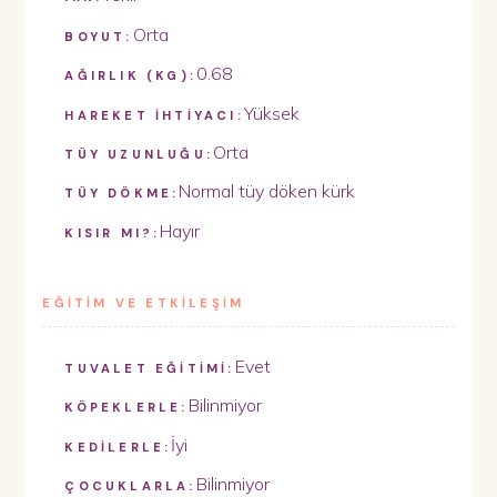
Orta
BOYUT:
0.68
AĞIRLIK (KG):
Yüksek
HAREKET İHTİYACI:
Orta
TÜY UZUNLUĞU:
Normal tüy döken kürk
TÜY DÖKME:
Hayır
KISIR MI?:
EĞİTİM VE ETKİLEŞİM
Evet
TUVALET EĞİTİMİ:
Bilinmiyor
KÖPEKLERLE:
İyi
KEDİLERLE:
Bilinmiyor
ÇOCUKLARLA: