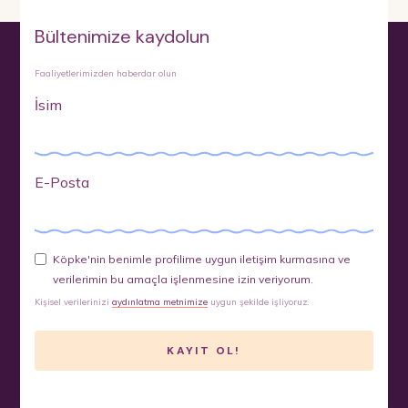
Bültenimize kaydolun
Faaliyetlerimizden haberdar olun
İsim
E-Posta
Köpke'nin benimle profilime uygun iletişim kurmasına ve
verilerimin bu amaçla işlenmesine izin veriyorum.
Kişisel verilerinizi
aydınlatma metnimize
uygun şekilde işliyoruz.