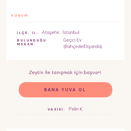
KONUM
Ataşehir
,
İstanbul
İLÇE, İL:
Geçici Ev
BULUNDUĞU
MEKAN:
(Bahçede/Dışarıda)
Zeytin
ile tanışmak için başvur!
BANA YUVA OL
Pelin K.
VASİSİ: