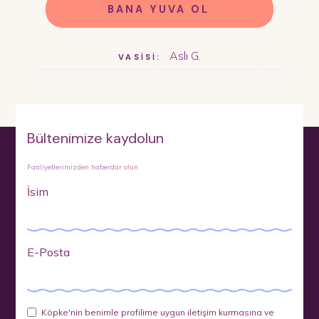
BANA YUVA OL
Aslı G.
VASİSİ:
Bültenimize kaydolun
Faaliyetlerimizden haberdar olun
İsim
E-Posta
Köpke'nin benimle profilime uygun iletişim kurmasına ve