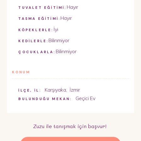
Hayır
TUVALET EĞİTİMİ:
Hayır
TASMA EĞİTİMİ:
İyi
KÖPEKLERLE:
Bilinmiyor
KEDİLERLE:
Bilinmiyor
ÇOCUKLARLA:
KONUM
Karşıyaka
,
İzmir
İLÇE, İL:
Geçici Ev
BULUNDUĞU MEKAN:
Zuzu
ile tanışmak için başvur!