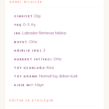
GENEL BİLGİLER
Dişi
CİNSİYET:
0-3 Ay
YAŞ:
Labrador Retriever Melezi
IRK:
Orta
BOYUT:
3
AĞIRLIK (KG):
Orta
HAREKET İHTİYACI:
Kısa
TÜY UZUNLUĞU:
Normal tüy döken kürk
TÜY DÖKME:
Hayır
KISIR MI?:
EĞİTİM VE ETKİLEŞİM