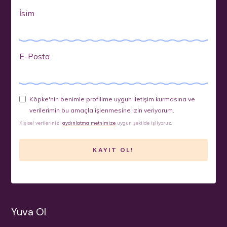
İsim
E-Posta
Köpke'nin benimle profilime uygun iletişim kurmasına ve
verilerimin bu amaçla işlenmesine izin veriyorum.
Kişisel verilerinizi
aydınlatma metnimize
uygun şekilde işliyoruz.
Yuva Ol